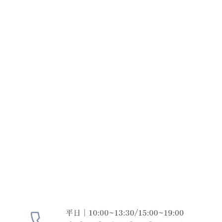
CONTACT
お問い合わせ
まずは
お気軽にご相談ください
どのようなときも、あなたに寄り添える歯科医院であ
りたいと考えています。
治療の丁寧さはもちろん、空間づくりや通いやすさに
もこだわっています。